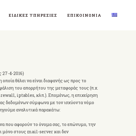
ΕΙΔΙΚΈΣ ΥΠΗΡΕΣΊΕΣ
ΕΠΙΚΟΙΝΩΝΊΑ
 27-4-2016)
 οποία θέλει να είναι διαφανής ως προς το
ασφάλιση του απορρήτου της μεταφοράς τους (π.χ.
ewall, iptables, κλπ.). Επομένως, η επιχείρηση
 σας δεδομένων σύμφωνα με τον ισχύοντα νόμο
εξηγούμε αναλυτικά παρακάτω:
να που αφορούν το όνομα σας, το επώνυμο, την
αι μόνο στους mail-server και δεν