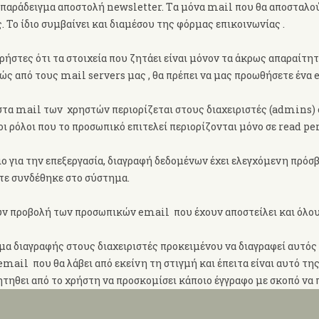
 παράδειγμα αποστολή newsletter. Tα μόνα mail που θα αποσταλού
. Το ίδιο συμβαίνει και διαμέσου της φόρμας επικοινωνίας .
στες ότι τα στοιχεία που ζητάει είναι μόνον τα άκρως απαραίτητα
ώς από τους mail servers μας , θα πρέπει να μας προωθήσετε ένα
τα mail των χρηστών περιορίζεται στους διαχειριστές (admins) οι
 ρόλοι που το προσωπικό επιτελεί περιορίζονται μόνο σε read pe
ο για την επεξεργασία, διαγραφή δεδομένων έχει ελεγχόμενη πρόσ
ότε συνδέθηκε στο σύστημα.
ύν προβολή των προσωπικών email που έχουν αποστείλει και όλου
ημα διαγραφής στους διαχειριστές προκειμένου να διαγραφεί αυτός
email που θα λάβει από εκείνη τη στιγμή και έπειτα είναι αυτό τ
ζητηθει από το χρήστη να προσκομίσει κάποιο έγγραφο με σκοπό να