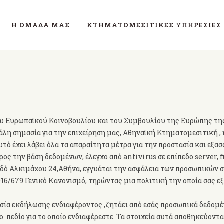
Η ΟΜΆΔΑ ΜΑΣ
ΚΤΗΜΑΤΟΜΕΣΙΤΙΚΈΣ ΥΠΗΡΕΣΊΕΣ
του Ευρωπαϊκού Κοινοβουλίου και του Συμβουλίου της Ευρώπης της
άλη σημασία για την επιχείρηση μας,
Αθηναϊκή Κτηματομεσιτική , η
αυτό έχει λάβει όλα τα απαραίτητα μέτρα για την προστασία και εξ
την βάση δεδομένων, έλεγχο από antivirus σε επίπεδο server, fir
οδό Αλκιμάχου 24,Αθήνα, εγγυάται την ασφάλεια των προσωπικών
2016/679 Γενικό Κανονισμό, τηρώντας μια πολιτική την οποία σας 
σία εκδήλωσης ενδιαφέροντος ,ζητάει από εσάς προσωπικά δεδομέ
ο πεδίο για το οποίο ενδιαφέρεστε. Τα στοιχεία αυτά αποθηκεύοντ