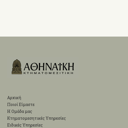
Αρχική
Ποιοί Είμαστε
Η Ομάδα μας
Κτηματομεσητικές Υπηρεσίες
Ειδικές Υπηρεσίες