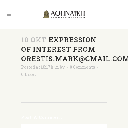
10 ΟΚΤ
EXPRESSION
OF INTEREST FROM
ORESTIS.MARK@GMAIL.CO
Posted at 18:17h
in
by
0 Comments
0
Likes
Post A Comment