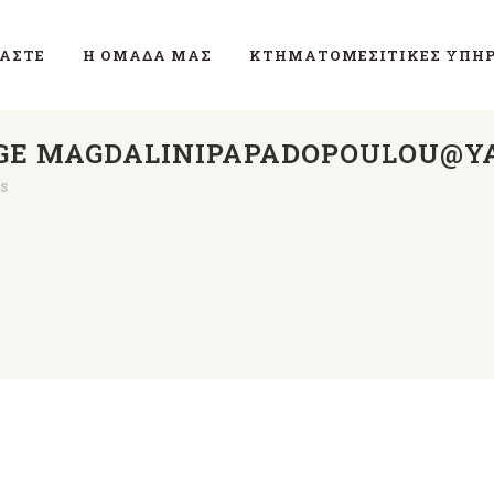
ΜΑΣΤΕ
Η ΟΜΆΔΑ ΜΑΣ
ΚΤΗΜΑΤΟΜΕΣΙΤΙΚΈΣ ΥΠΗΡ
GE MAGDALINIPAPADOPOULOU@Y
s