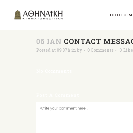
ΠΟΙΟΊ ΕΊ
06 ΙΑΝ
CONTACT MESSA
Posted at 09:37h
in
by
0 Comments
0
Like
No Comments
Post A Comment