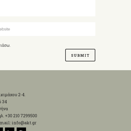
λιάσω.
κιμάχου 2-4.
6 34
θήνα
λ. +30 210 7299500
mail: info@akt.gr