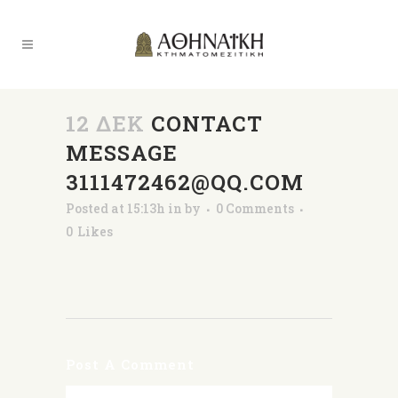
12 ΔΕΚ
CONTACT
MESSAGE
3111472462@QQ.COM
Posted at 15:13h
in
by
0 Comments
0
Likes
Post A Comment