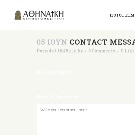
ΠΟΙΟΊ ΕΊ
05 ΙΟΎΝ
CONTACT MESSA
Posted at 16:45h
in
by
0 Comments
0
Like
No Comments
Post A Comment