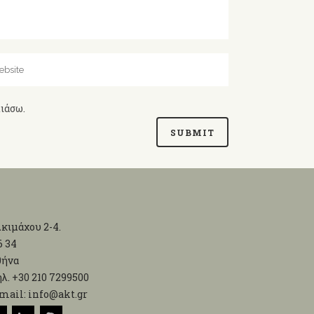
λιάσω.
κιμάχου 2-4.
6 34
θήνα
λ. +30 210 7299500
mail: info@akt.gr