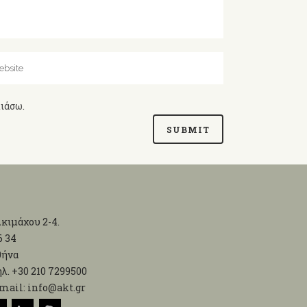
λιάσω.
κιμάχου 2-4.
6 34
θήνα
λ. +30 210 7299500
mail: info@akt.gr