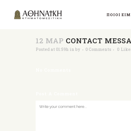
ΠΟΙΟΊ ΕΊ
12 ΜΑΡ
CONTACT MESSA
Posted at 01:59h
in
by
0 Comments
0
Like
No Comments
Post A Comment