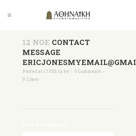
12 ΝΟΈ
CONTACT
MESSAGE
ERICJONESMYEMAIL@GMAI
Posted at 17:03h
in
by
0 Comments
0
Likes
Post A Comment