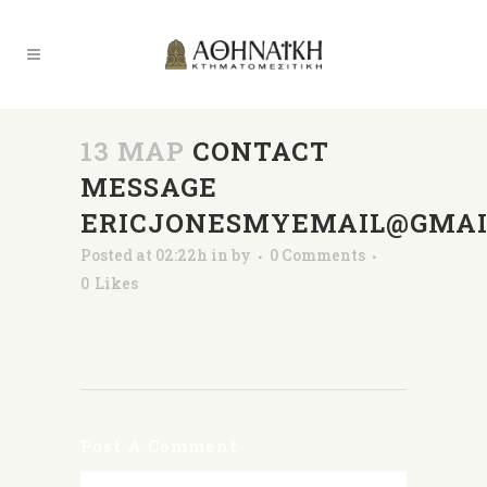
13 ΜΑΡ
CONTACT
MESSAGE
ERICJONESMYEMAIL@GMAI
Posted at 02:22h
in
by
0 Comments
0
Likes
Post A Comment