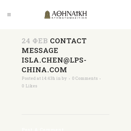
24 ΦΕΒ
CONTACT
MESSAGE
ISLA.CHEN@LPS-
CHINA.COM
Posted at 14:43h
in
by
0 Comments
0
Likes
Post A Comment