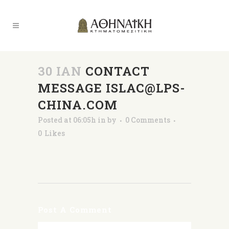
30 ΙΑΝ
CONTACT
MESSAGE ISLAC@LPS-
CHINA.COM
Posted at 06:05h
in
by
0 Comments
0
Likes
Post A Comment