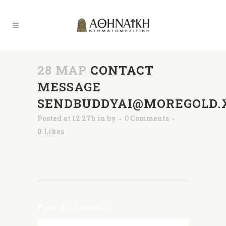
28 ΜΑΡ
CONTACT
MESSAGE
SENDBUDDYAI@MOREGOLD.
Posted at 12:27h
in
by
0 Comments
0
Likes
Post A Comment