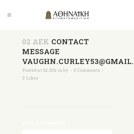
02 ΔΕΚ
CONTACT
MESSAGE
VAUGHN.CURLEY53@GMAIL
Posted at 02:35h
in
by
0 Comments
0
Likes
Post A Comment