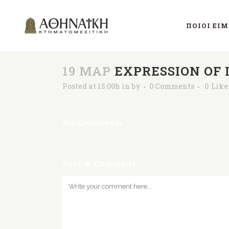
ΠΟΙΟΊ ΕΊ
19 ΜΑΡ
EXPRESSION OF
Posted at 15:00h
in
by
0 Comments
0
Like
No Comments
Post A Comment