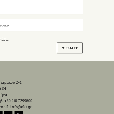
λιάσω.
κιμάχου 2-4.
6 34
θήνα
λ. +30 210 7299500
mail: info@akt.gr