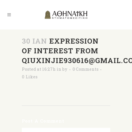
30 ΙΑΝ
EXPRESSION
OF INTEREST FROM
QIUXINJIE930616@GMAIL.C
Posted at 16:27h
in
by
0 Comments
0
Likes
Post A Comment