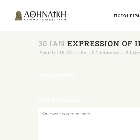
ΠΟΙΟΊ ΕΊ
30 ΙΑΝ
EXPRESSION OF 
Posted at 16:27h
in
by
0 Comments
0
Like
No Comments
Post A Comment