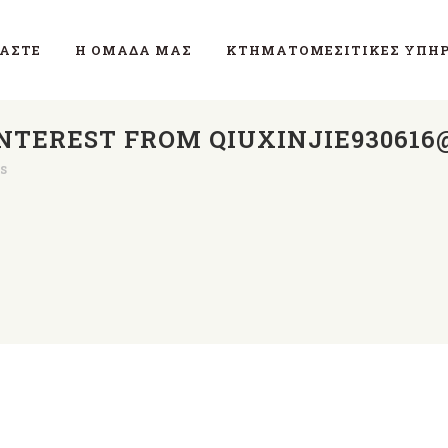
ΜΑΣΤΕ
Η ΟΜΆΔΑ ΜΑΣ
ΚΤΗΜΑΤΟΜΕΣΙΤΙΚΈΣ ΥΠΗΡ
INTEREST FROM QIUXINJIE93061
s