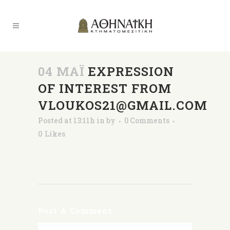
04 ΜΑΪ́
EXPRESSION
OF INTEREST FROM
VLOUKOS21@GMAIL.COM
Posted at 13:11h
in
by
0 Comments
0
Likes
Post A Comment